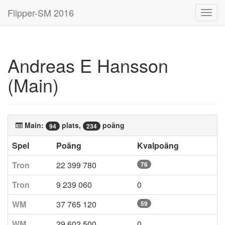
Flipper-SM 2016
Toggl
navig
Andreas E Hansson
(Main)
Main:
plats,
poäng
94
234
Spel
Poäng
Kvalpoäng
Tron
22 399 780
76
Tron
9 239 060
0
WM
37 765 120
59
WM
29 602 500
0