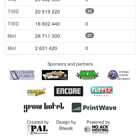
TWD
20 519 220
32
TWD
18 602 440
0
Met
28 711 300
67
Met
2 631 420
0
Sponsors and partners
Created by
Design by
Powered by
Bitwalk