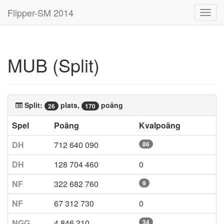
Flipper-SM 2014
Toggl
navig
MUB (Split)
Split:
plats,
poäng
26
170
Spel
Poäng
Kvalpoäng
DH
712 640 090
86
DH
128 704 460
0
NF
322 682 760
9
NF
67 312 730
0
NGG
4 846 210
34