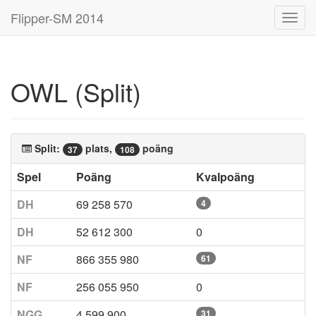
Flipper-SM 2014
Toggl
navig
OWL (Split)
Split:
plats,
poäng
37
108
Spel
Poäng
Kvalpoäng
DH
69 258 570
4
DH
52 612 300
0
NF
866 355 980
61
NF
256 055 950
0
NGG
4 599 900
31