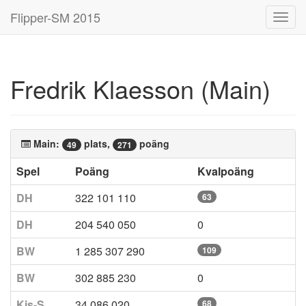
Flipper-SM 2015
Toggl
navig
Fredrik Klaesson (Main)
Main:
plats,
poäng
49
271
Spel
Poäng
Kvalpoäng
DH
322 101 110
63
DH
204 540 050
0
BW
1 285 307 290
109
BW
302 885 230
0
Kis-S
34 086 020
68