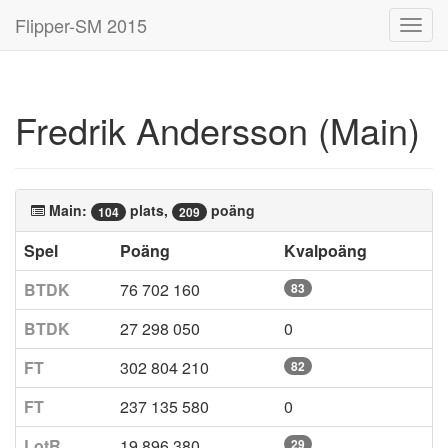
Flipper-SM 2015
Toggl
navig
Fredrik Andersson (Main)
Main:
plats,
poäng
104
209
Spel
Poäng
Kvalpoäng
BTDK
76 702 160
83
BTDK
27 298 050
0
FT
302 804 210
82
FT
237 135 580
0
LotR
19 896 380
29