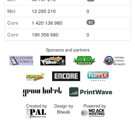
Met
12 295 210
0
Corv
1 420 136 980
91
Corv
190 356 680
0
Sponsors and partners
Created by
Design by
Powered by
Bitwalk