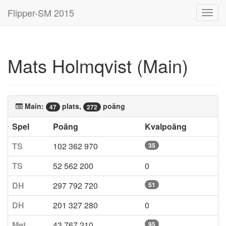
Flipper-SM 2015
Toggl
navig
Mats Holmqvist (Main)
Main:
plats,
poäng
47
272
Spel
Poäng
Kvalpoäng
TS
102 362 970
35
TS
52 562 200
0
DH
297 792 720
51
DH
201 327 280
0
Met
43 767 210
95