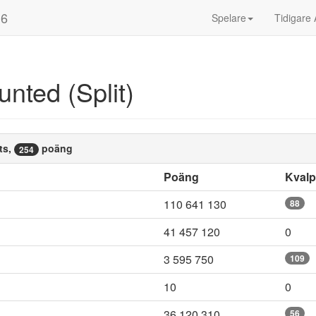
16
Spelare
Tidigare 
nted (Split)
ts,
poäng
254
Poäng
Kval
110 641 130
88
41 457 120
0
3 595 750
109
10
0
36 120 310
56