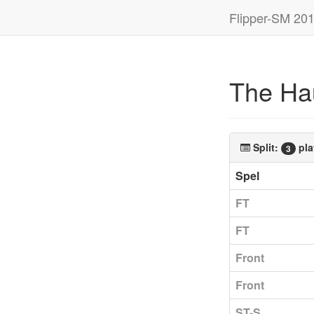
Flipper-SM 20
The Hau
Split:
pla
3
Spel
FT
FT
Front
Front
ST-S