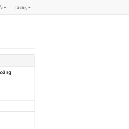
År
Tävling
poäng