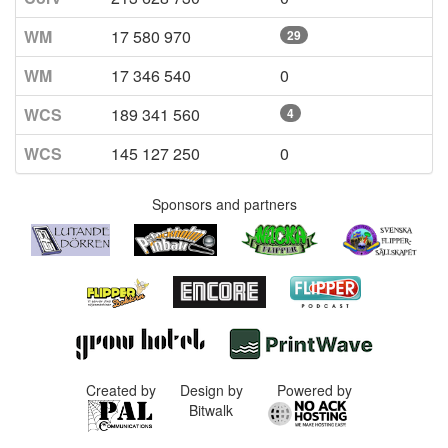
WM
17 580 970
29
WM
17 346 540
0
WCS
189 341 560
4
WCS
145 127 250
0
Sponsors and partners
Created by
Design by
Powered by
Bitwalk