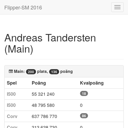
Flipper-SM 2016
Toggl
navig
Andreas Tandersten
(Main)
Main:
plats,
poäng
200
136
Spel
Poäng
Kvalpoäng
I500
55 321 240
18
I500
48 795 580
0
Corv
637 786 770
86
Corv
213 628 730
0