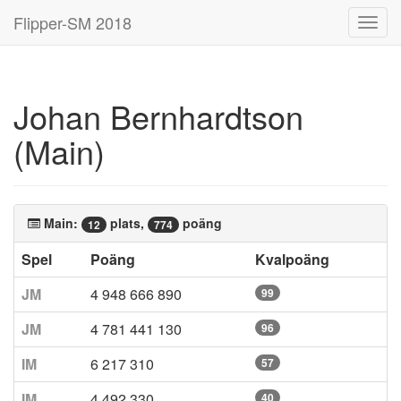
Flipper-SM 2018
Toggl
navig
Johan Bernhardtson
(Main)
Main:
plats,
poäng
12
774
Spel
Poäng
Kvalpoäng
JM
4 948 666 890
99
JM
4 781 441 130
96
IM
6 217 310
57
IM
4 492 330
40