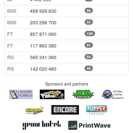
I500
458 929 830
88
I500
203 296 700
55
FT
857 871 060
109
FT
117 863 380
91
RS
565 341 360
94
RS
142 020 480
46
Sponsors and partners