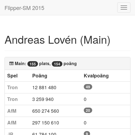
Flipper-SM 2015
Toggl
navig
Andreas Lovén (Main)
Main:
plats,
poäng
155
154
Spel
Poäng
Kvalpoäng
Tron
12 881 480
49
Tron
3 259 940
0
AfM
650 274 560
20
AfM
297 150 610
0
JP
61 784 100
9