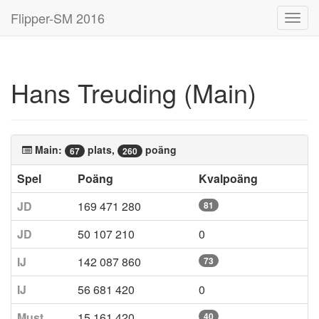
Flipper-SM 2016
Toggl
navig
Hans Treuding (Main)
Main:
plats,
poäng
67
260
Spel
Poäng
Kvalpoäng
JD
169 471 280
81
JD
50 107 210
0
IJ
142 087 860
73
IJ
56 681 420
0
Must
15 161 420
40