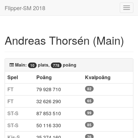
Flipper-SM 2018
Toggl
navig
Andreas Thorsén (Main)
Main:
plats,
poäng
10
778
Spel
Poäng
Kvalpoäng
FT
79 928 710
82
FT
32 626 290
65
ST-S
87 853 510
99
ST-S
50 116 330
85
Kis-S
35 374 160
76