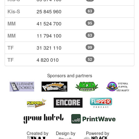
Kis-S
25 845 960
63
MM
41 524 700
95
MM
11 794 100
63
TF
31 321 110
99
TF
4 820 010
52
Sponsors and partners
Created by
Design by
Powered by