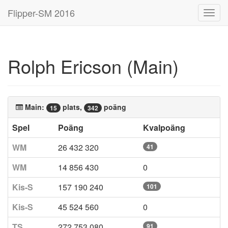
Flipper-SM 2016
Toggl
navig
Rolph Ericson (Main)
Main:
plats,
poäng
15
342
Spel
Poäng
Kvalpoäng
WM
26 432 320
41
WM
14 856 430
0
Kis-S
157 190 240
101
Kis-S
45 524 560
0
TS
272 753 080
91