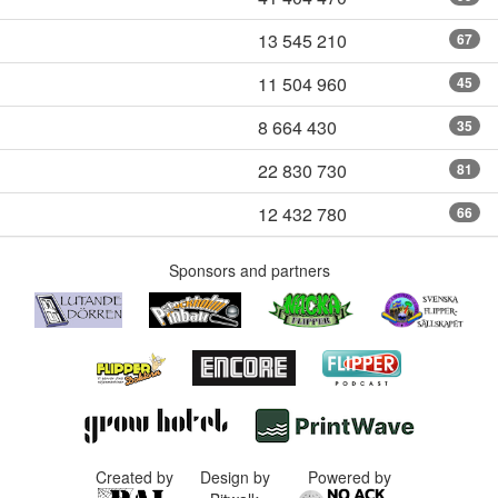
13 545 210
67
11 504 960
45
8 664 430
35
22 830 730
81
12 432 780
66
Sponsors and partners
Created by
Design by
Powered by