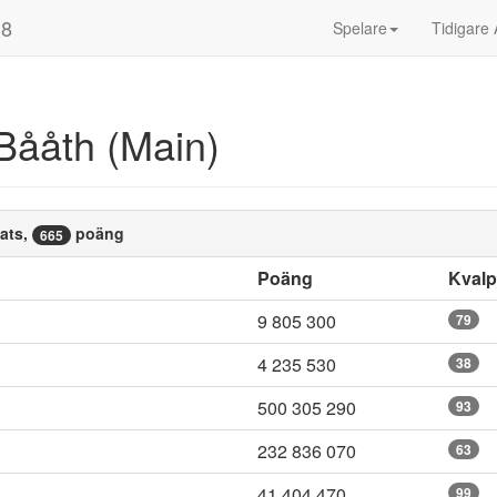
18
Spelare
Tidigare 
Bååth (Main)
ats,
poäng
665
Poäng
Kval
9 805 300
79
4 235 530
38
500 305 290
93
232 836 070
63
41 404 470
99