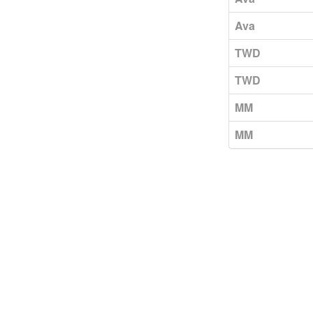
Ava
TWD
TWD
MM
MM