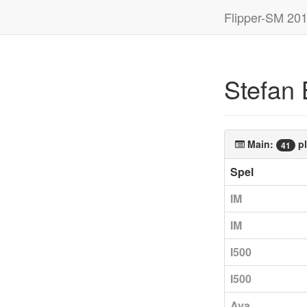
Flipper-SM 20
Stefan 
Main:
pl
41
Spel
IM
IM
I500
I500
Ava