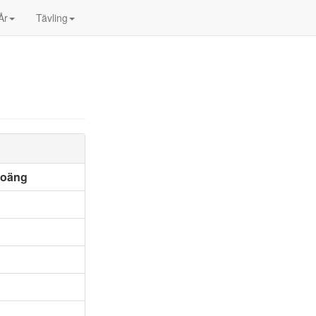
År
Tävling
poäng