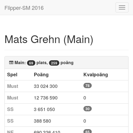
Flipper-SM 2016
Toggl
navig
Mats Grehn (Main)
Main:
plats,
poäng
69
259
Spel
Poäng
Kvalpoäng
Must
33 024 300
78
Must
12 736 590
0
SS
3 651 050
30
SS
388 580
0
NF
690 326 410
65