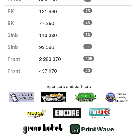
EK
131 460
75
EK
77 250
46
Sinb
113 390
58
Sinb
99 590
41
Front
2 283 370
100
Front
437 070
20
Sponsors and partners