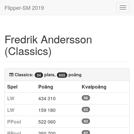
Flipper-SM 2019
Toggl
navig
Fredrik Andersson
(Classics)
Classics:
plats,
poäng
34
655
Spel
Poäng
Kvalpoäng
LW
434 310
98
LW
159 180
63
PPool
522 060
93
PPool
350 700
62