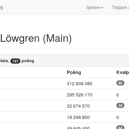
16
Spelare
Tidigare 
 Löwgren (Main)
lats,
poäng
197
Poäng
Kval
312 608 080
86
295 526 170
0
32 674 570
38
18 248 800
0
49 645 400
64