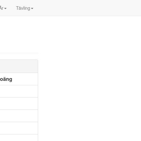
År
Tävling
poäng