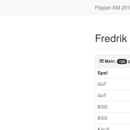
Flipper-SM 20
Fredrik
Main:
p
128
Spel
GoT
GoT
BSD
BSD
Kis-S