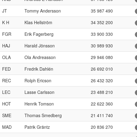
JT
Tommy Andersson
35 987 490
K H
Klas Hellström
34 352 200
FGR
Erik Fagerberg
33 900 330
HAJ
Harald Jönsson
30 989 930
OLA
Ola Andreasson
29 946 080
FED
Fredrik Dahlén
26 692 010
REC
Rolph Ericson
26 432 320
LEC
Lasse Carlsson
23 488 210
HOT
Henrik Tomson
22 622 360
SME
Thomas Smedberg
21 411 740
MAD
Patrik Gräntz
20 836 270