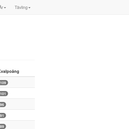
År
Tävling
Kvalpoäng
109
101
96
91
89