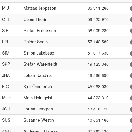
M J
Mattias Jeppsson
85 311 260
CTH
Claes Thorin
58 425 970
S F
Stefan Folkesson
58 009 280
LEL
Reidar Spets
57 142 580
SIM
Simon Jakobsson
51 017 630
SKP
Stefan Wärenfeldt
49 125 340
JNA
Johan Naudins
48 386 890
K O
Kjell Ömmersjö
45 068 030
MUH
Mats Holmqvist
44 323 310
JGU
Jorma Lindgren
43 418 720
SUS
Susanne Westin
40 651 160
AND
Andreas E Hansson
37 765 120