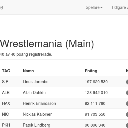
16
Spelare
Tidigare 
Wrestlemania (Main)
40 av 40 poäng registrerade.
TAG
Namn
Poäng
S P
Linus Jorenbo
197 620 530
ALB
Albin Dahlén
128 942 010
HAX
Henrik Erlandsson
92 111 760
NIC
Nicklas Kaloinen
91 703 550
PKH
Patrik Lindberg
90 896 340