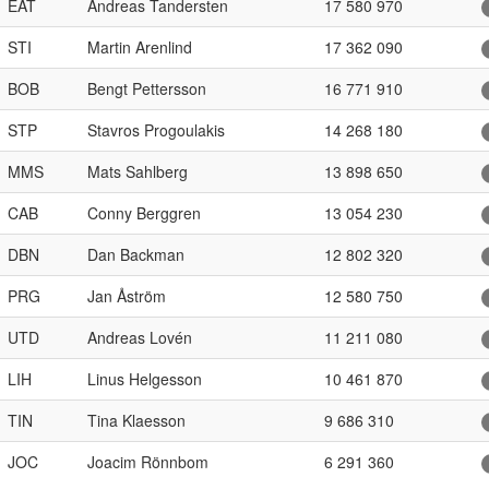
EAT
Andreas Tandersten
17 580 970
STI
Martin Arenlind
17 362 090
BOB
Bengt Pettersson
16 771 910
STP
Stavros Progoulakis
14 268 180
MMS
Mats Sahlberg
13 898 650
CAB
Conny Berggren
13 054 230
DBN
Dan Backman
12 802 320
PRG
Jan Åström
12 580 750
UTD
Andreas Lovén
11 211 080
LIH
Linus Helgesson
10 461 870
TIN
Tina Klaesson
9 686 310
JOC
Joacim Rönnbom
6 291 360