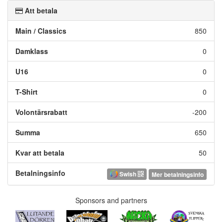
Att betala
Main / Classics
850
Damklass
0
U16
0
T-Shirt
0
Volontärsrabatt
-200
Summa
650
Kvar att betala
50
Betalningsinfo
Swish
Mer betalningsinfo
Sponsors and partners