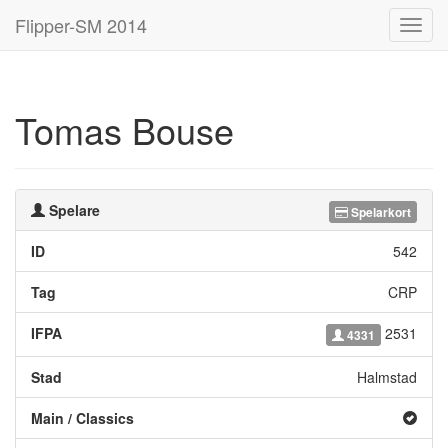
Flipper-SM 2014
Toggl
navig
Tomas Bouse
Spelare
Spelarkort
ID
542
Tag
CRP
IFPA
2531
4331
Stad
Halmstad
Main / Classics