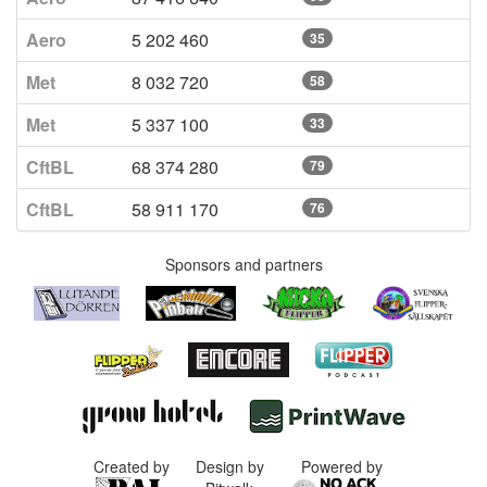
Aero
5 202 460
35
Met
8 032 720
58
Met
5 337 100
33
CftBL
68 374 280
79
CftBL
58 911 170
76
Sponsors and partners
Created by
Design by
Powered by