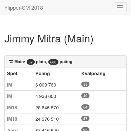
Flipper-SM 2018
Toggl
navig
Jimmy Mitra (Main)
Main:
plats,
poäng
67
600
Spel
Poäng
Kvalpoäng
IM
6 009 760
55
IM
4 936 600
49
IM18
28 645 870
64
IM18
24 376 510
57
Aero
87 416 640
93