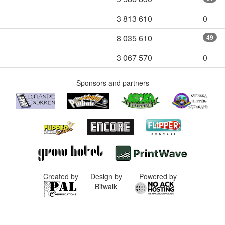
3 813 610
0
8 035 610
49
3 067 570
0
Sponsors and partners
Created by
Design by
Powered by
Bitwalk