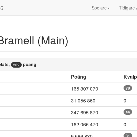
16
Spelare
Tidigare 
Bramell (Main)
lats,
poäng
202
Poäng
Kval
165 307 070
78
31 056 860
0
347 695 870
44
162 066 470
0
9 586 830
31