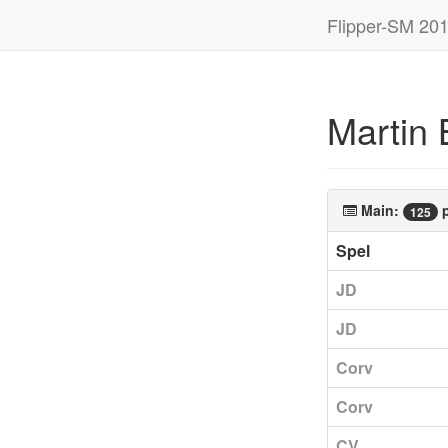
Flipper-SM 20
Martin 
Main:
p
125
Spel
JD
JD
Corv
Corv
CV