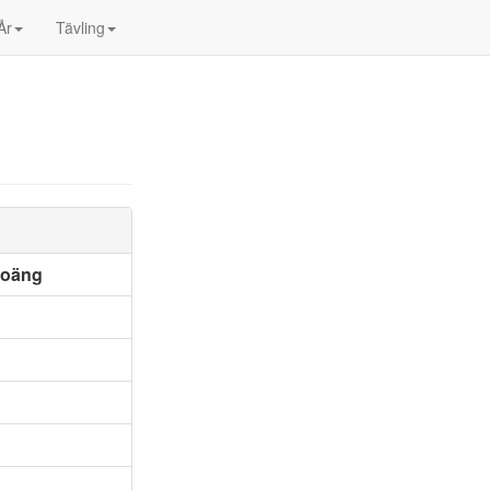
År
Tävling
poäng