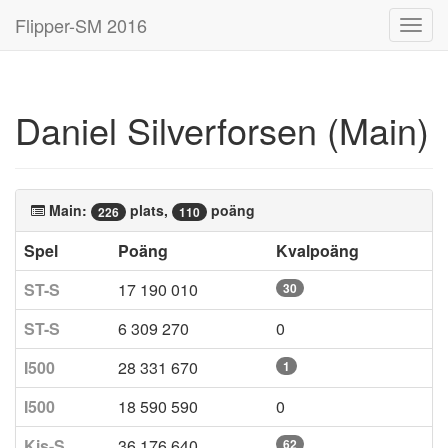
Flipper-SM 2016
Toggl
navig
Daniel Silverforsen (Main)
Main:
plats,
poäng
226
110
Spel
Poäng
Kvalpoäng
ST-S
17 190 010
30
ST-S
6 309 270
0
I500
28 331 670
1
I500
18 590 590
0
Kis-S
36 176 640
62