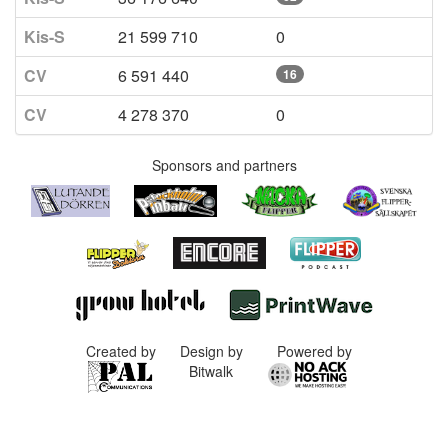
Kis-S
21 599 710
0
CV
6 591 440
16
CV
4 278 370
0
Sponsors and partners
Created by
Design by
Powered by
Bitwalk