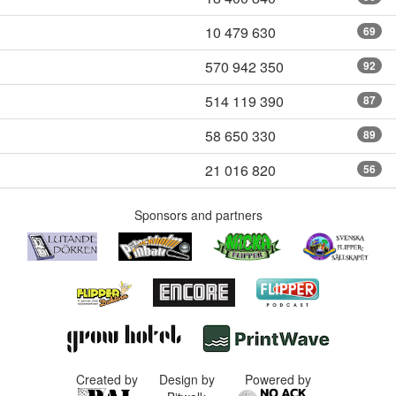
10 479 630
69
570 942 350
92
514 119 390
87
58 650 330
89
21 016 820
56
Sponsors and partners
Created by
Design by
Powered by