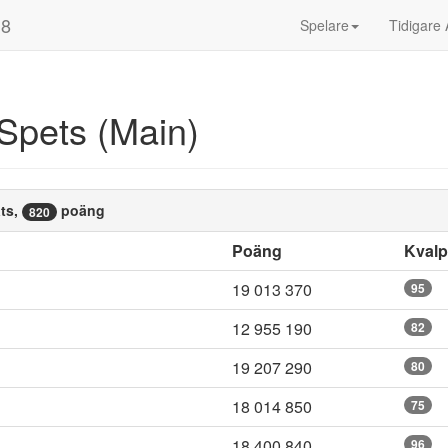
18
Spelare
Tidigare 
Spets (Main)
ts,
poäng
820
Poäng
Kval
19 013 370
95
12 955 190
82
19 207 290
80
18 014 850
75
18 400 840
96