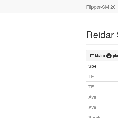
Flipper-SM 20
Reidar 
Main:
pla
4
Spel
TF
TF
Ava
Ava
Shrek