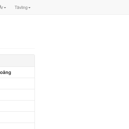
År
Tävling
poäng