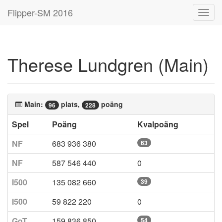
Flipper-SM 2016
Toggl
navig
Therese Lundgren (Main)
Main:
plats,
poäng
96
228
Spel
Poäng
Kvalpoäng
NF
683 936 380
63
NF
587 546 440
0
I500
135 082 660
39
I500
59 822 220
0
GoT
159 836 850
54