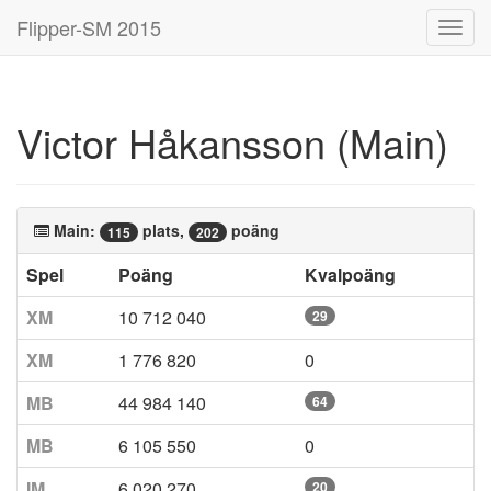
Flipper-SM 2015
Toggl
navig
Victor Håkansson (Main)
Main:
plats,
poäng
115
202
Spel
Poäng
Kvalpoäng
XM
10 712 040
29
XM
1 776 820
0
MB
44 984 140
64
MB
6 105 550
0
IM
6 020 270
20