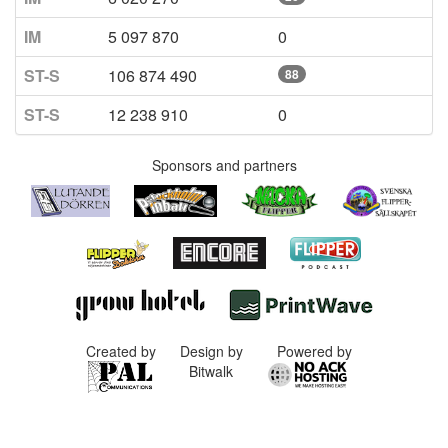
IM
5 097 870
0
ST-S
106 874 490
88
ST-S
12 238 910
0
Sponsors and partners
Created by
Design by
Powered by
Bitwalk