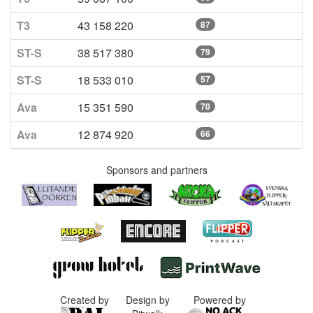
T3
43 158 220
87
ST-S
38 517 380
79
ST-S
18 533 010
57
Ava
15 351 590
70
Ava
12 874 920
66
Sponsors and partners
Created by
Design by
Powered by