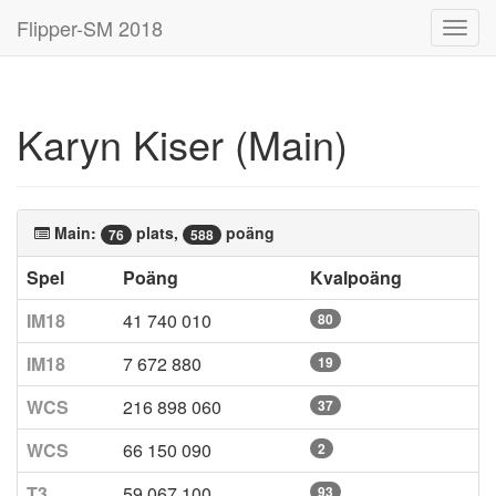
Flipper-SM 2018
Toggl
navig
Karyn Kiser (Main)
Main:
plats,
poäng
76
588
Spel
Poäng
Kvalpoäng
IM18
41 740 010
80
IM18
7 672 880
19
WCS
216 898 060
37
WCS
66 150 090
2
T3
59 067 100
93