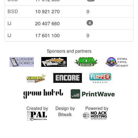
BSD
10 921 270
0
IJ
20 407 660
4
IJ
17 601 100
0
Sponsors and partners
Created by
Design by
Powered by
Bitwalk