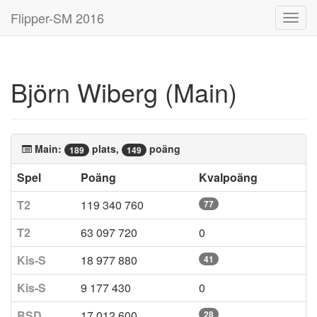
Flipper-SM 2016
Toggl
navig
Björn Wiberg (Main)
Main:
plats,
poäng
189
149
Spel
Poäng
Kvalpoäng
T2
119 340 760
77
T2
63 097 720
0
Kis-S
18 977 880
41
Kis-S
9 177 430
0
BSD
17 012 600
28