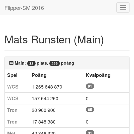
Flipper-SM 2016
Toggl
navig
Mats Runsten (Main)
Main:
plats,
poäng
38
299
Spel
Poäng
Kvalpoäng
WCS
1 265 648 870
91
WCS
157 544 260
0
Tron
20 960 900
65
Tron
17 848 380
0
Met
42 346 320
91