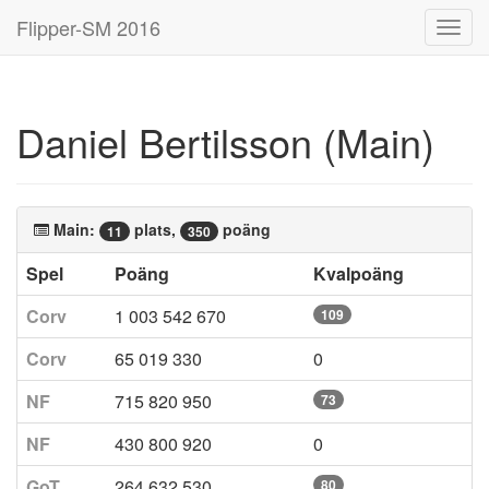
Flipper-SM 2016
Toggl
navig
Daniel Bertilsson (Main)
Main:
plats,
poäng
11
350
Spel
Poäng
Kvalpoäng
Corv
1 003 542 670
109
Corv
65 019 330
0
NF
715 820 950
73
NF
430 800 920
0
GoT
264 632 530
80