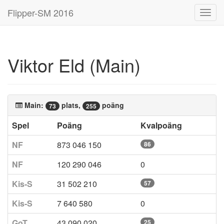
Flipper-SM 2016
Toggl
navig
Viktor Eld (Main)
Main:
plats,
poäng
73
255
Spel
Poäng
Kvalpoäng
NF
873 046 150
86
NF
120 290 046
0
Kis-S
31 502 210
57
Kis-S
7 640 580
0
GoT
43 090 020
25