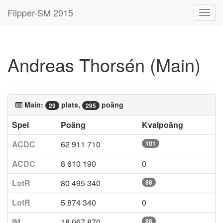
Flipper-SM 2015
Toggl
navig
Andreas Thorsén (Main)
Main:
plats,
poäng
29
295
Spel
Poäng
Kvalpoäng
ACDC
62 911 710
101
ACDC
8 610 190
0
LotR
80 495 340
88
LotR
5 874 340
0
IM
18 067 870
88