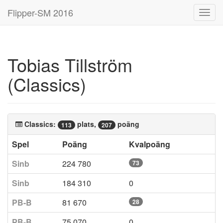
Flipper-SM 2016
Toggl
navig
Tobias Tillström
(Classics)
Classics:
plats,
poäng
113
207
Spel
Poäng
Kvalpoäng
Sinb
224 780
73
Sinb
184 310
0
PB-B
81 670
28
PB-B
75 070
0