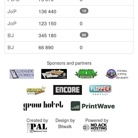
JoP
136 440
19
JoP
123 150
0
BJ
345 180
86
BJ
66 890
0
Sponsors and partners
Created by
Design by
Powered by
Bitwalk