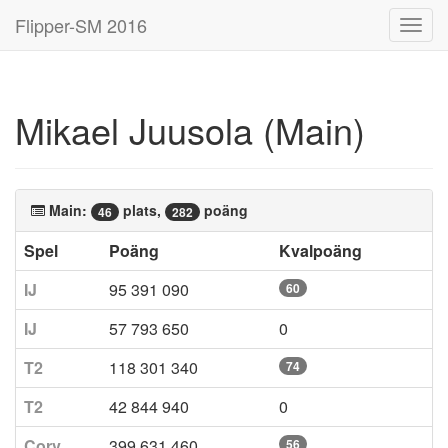
Flipper-SM 2016
Toggl
navig
Mikael Juusola (Main)
Main:
plats,
poäng
46
282
Spel
Poäng
Kvalpoäng
IJ
95 391 090
60
IJ
57 793 650
0
T2
118 301 340
74
T2
42 844 940
0
Corv
399 631 460
56