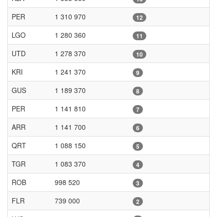
PER
1 310 970
12
LGO
1 280 360
11
UTD
1 278 370
10
KRI
1 241 370
9
GUS
1 189 370
8
PER
1 141 810
7
ARR
1 141 700
6
QRT
1 088 150
5
TGR
1 083 370
4
ROB
998 520
3
FLR
739 000
2