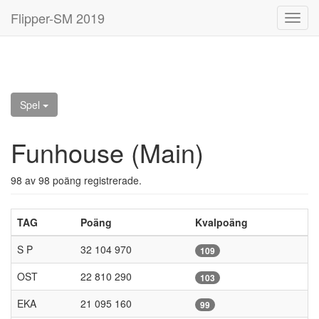
Flipper-SM 2019
Toggl
navig
Spel
Funhouse (Main)
98 av 98 poäng registrerade.
TAG
Poäng
Kvalpoäng
S P
32 104 970
109
OST
22 810 290
103
EKA
21 095 160
99