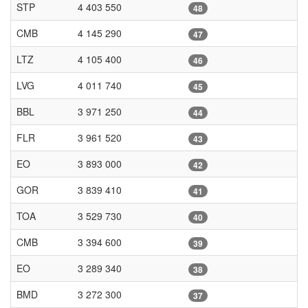
STP
4 403 550
48
CMB
4 145 290
47
LTZ
4 105 400
46
LVG
4 011 740
45
BBL
3 971 250
44
FLR
3 961 520
43
EO
3 893 000
42
GOR
3 839 410
41
TOA
3 529 730
40
CMB
3 394 600
39
EO
3 289 340
38
BMD
3 272 300
37