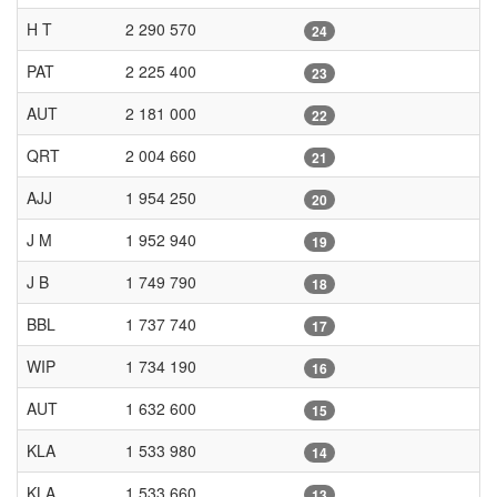
H T
2 290 570
24
PAT
2 225 400
23
AUT
2 181 000
22
QRT
2 004 660
21
AJJ
1 954 250
20
J M
1 952 940
19
J B
1 749 790
18
BBL
1 737 740
17
WIP
1 734 190
16
AUT
1 632 600
15
KLA
1 533 980
14
KLA
1 533 660
13