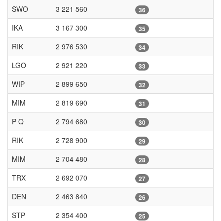
SWO
3 221 560
36
IKA
3 167 300
35
RIK
2 976 530
34
LGO
2 921 220
33
WIP
2 899 650
32
MIM
2 819 690
31
P Q
2 794 680
30
RIK
2 728 900
29
MIM
2 704 480
28
TRX
2 692 070
27
DEN
2 463 840
26
STP
2 354 400
25