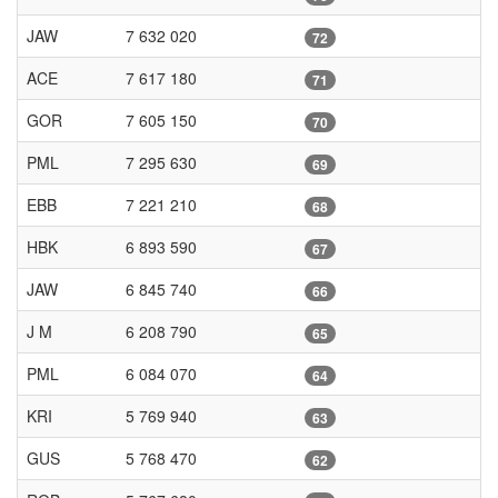
JAW
7 632 020
72
ACE
7 617 180
71
GOR
7 605 150
70
PML
7 295 630
69
EBB
7 221 210
68
HBK
6 893 590
67
JAW
6 845 740
66
J M
6 208 790
65
PML
6 084 070
64
KRI
5 769 940
63
GUS
5 768 470
62