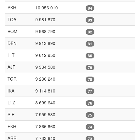
PKH
10 056 010
84
TOA
9 981 870
83
BOM
9 968 790
82
DEN
9 913 890
81
H T
9 612 950
80
AJF
9 334 580
79
TGR
9 230 240
78
IKA
9 114 810
77
LTZ
8 699 640
76
S P
7 959 530
75
PKH
7 866 860
74
ARR
7 733 640
73