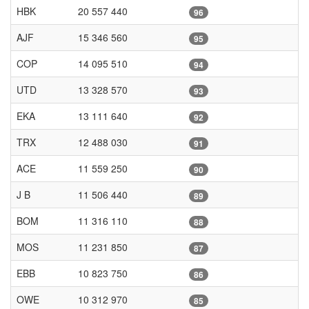
HBK
20 557 440
96
AJF
15 346 560
95
COP
14 095 510
94
UTD
13 328 570
93
EKA
13 111 640
92
TRX
12 488 030
91
ACE
11 559 250
90
J B
11 506 440
89
BOM
11 316 110
88
MOS
11 231 850
87
EBB
10 823 750
86
OWE
10 312 970
85