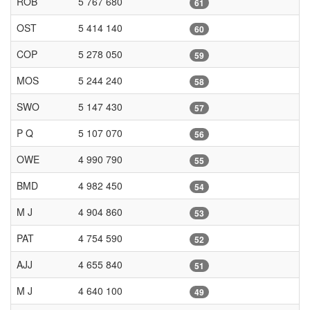
ROB
5 767 680
61
OST
5 414 140
60
COP
5 278 050
59
MOS
5 244 240
58
SWO
5 147 430
57
P Q
5 107 070
56
OWE
4 990 790
55
BMD
4 982 450
54
M J
4 904 860
53
PAT
4 754 590
52
AJJ
4 655 840
51
M J
4 640 100
49