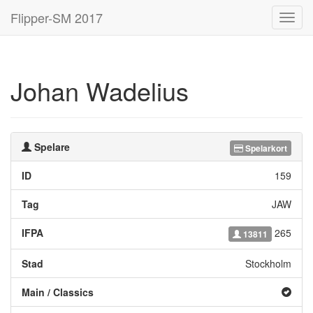
Flipper-SM 2017
Toggl
navig
Johan Wadelius
Spelare
Spelarkort
ID
159
Tag
JAW
IFPA
265
13811
Stad
Stockholm
Main / Classics