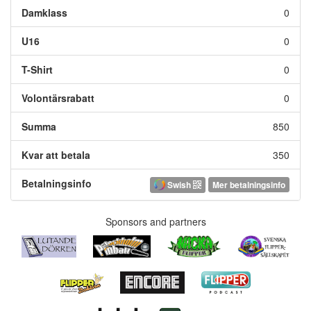
Damklass
0
U16
0
T-Shirt
0
Volontärsrabatt
0
Summa
850
Kvar att betala
350
Betalningsinfo
Swish
Mer betalningsinfo
Sponsors and partners