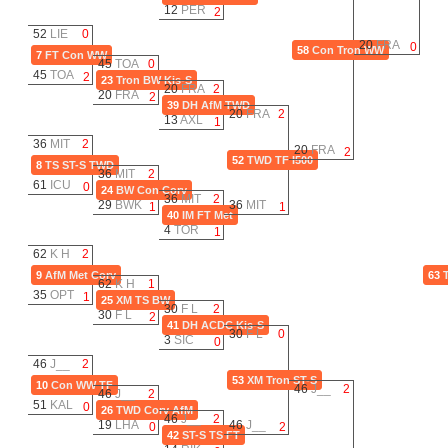
12
PER
2
52
LIE
0
20
FRA
0
58
Con
Tron
WW
7
FT
Con
WW
45
TOA
0
45
TOA
2
23
Tron
BW
Kis-S
20
FRA
2
20
FRA
2
39
DH
AfM
TWD
20
FRA
2
13
AXL
1
36
MIT
2
20
FRA
2
52
TWD
TF
I500
8
TS
ST-S
TWD
36
MIT
2
61
ICU
0
24
BW
Con
Corv
36
MIT
2
29
BWK
36
MIT
1
1
40
IM
FT
Met
4
TOR
1
62
K H
2
9
AfM
Met
Corv
63
62
K H
1
35
OPT
1
25
XM
TS
BW
30
F L
2
30
F L
2
41
DH
ACDC
Kis-S
30
F L
0
3
SIC
0
46
J__
2
53
XM
Tron
ST-S
10
Con
WW
TF
46
J__
2
46
J__
2
51
KAL
0
26
TWD
Corv
AfM
46
J__
2
19
LHA
46
J__
0
2
42
ST-S
TS
FT