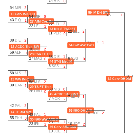
14
RIK
0
54
MIR
2
59
IM
DH
BW
11
Corv
I500
DH
46
J__
0
54
MIR
0
43
P Q
1
27
AfM
Con
IM
22
LEL
2
22
LEL
2
43
Kis-S
TWD
FT
22
LEL
2
11
PER
0
38
DIE
2
22
LEL
1
54
BW
WW
TWD
12
ACDC
Tron
BW
38
DIE
2
59
ALF
0
28
Con
TF
FT
38
DIE
1
27
MAG
6
SSS
0
0
44
ST-S
Met
IM
6
SSS
2
58
M S
2
10
62
Corv
DH
XM
13
WW
IM
Con
58
M S
2
39
DAN
1
29
TS
FT
Tron
58
M S
0
26
DAH
0
45
ACDC
ST-S
Met
7
MCR
1
7
MCR
2
42
PAL
2
55
I500
DH
AfM
14
TF
XM
Met
10
JOE
2
42
PAL
1
55
PKH
0
30
I500
WW
ACDC
23
IFK
1
23
IFK
10
JOE
2
2
46
Corv
AfM
Con
10
JOE
2