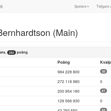
16
Spelare
Tidigare 
Bernhardtson (Main)
ats,
poäng
282
Poäng
Kval
984 228 800
30
272 118 980
0
200 954 180
67
129 566 930
0
43 792 550
83