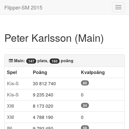
Flipper-SM 2015
Toggl
navig
Peter Karlsson (Main)
Main:
plats,
poäng
147
160
Spel
Poäng
Kvalpoäng
Kis-S
30 812 740
60
Kis-S
9 235 240
0
XM
8 173 020
24
XM
4 788 190
0
IM
9 792 450
59