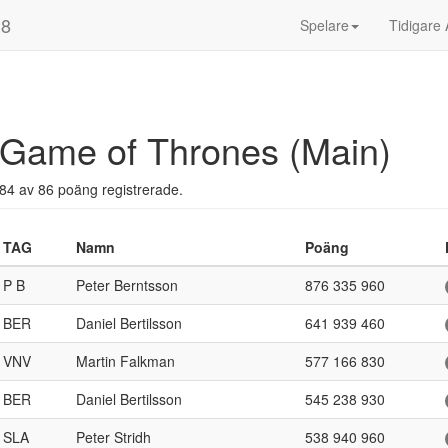
18
Spelare
Tidigare 
Game of Thrones (Main)
84 av 86 poäng registrerade.
TAG
Namn
Poäng
P B
Peter Berntsson
876 335 960
BER
Daniel Bertilsson
641 939 460
VNV
Martin Falkman
577 166 830
BER
Daniel Bertilsson
545 238 930
SLA
Peter Stridh
538 940 960