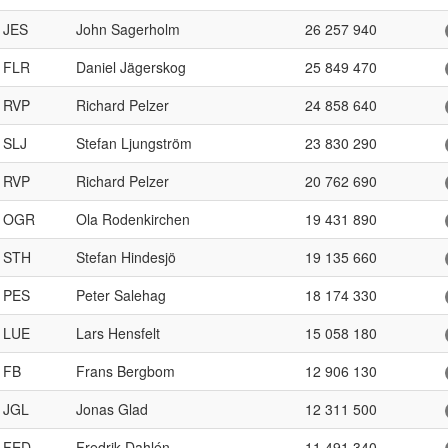
JES
John Sagerholm
26 257 940
FLR
Daniel Jägerskog
25 849 470
RVP
Richard Pelzer
24 858 640
SLJ
Stefan Ljungström
23 830 290
RVP
Richard Pelzer
20 762 690
OGR
Ola Rodenkirchen
19 431 890
STH
Stefan Hindesjö
19 135 660
PES
Peter Salehag
18 174 330
LUE
Lars Hensfelt
15 058 180
FB
Frans Bergbom
12 906 130
JGL
Jonas Glad
12 311 500
FED
Fredrik Dahlén
11 491 340