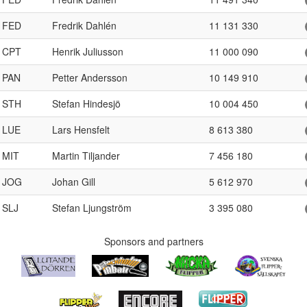
FED
Fredrik Dahlén
11 131 330
CPT
Henrik Juliusson
11 000 090
PAN
Petter Andersson
10 149 910
STH
Stefan Hindesjö
10 004 450
LUE
Lars Hensfelt
8 613 380
MIT
Martin Tiljander
7 456 180
JOG
Johan Gill
5 612 970
SLJ
Stefan Ljungström
3 395 080
Sponsors and partners