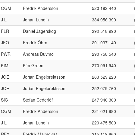
OGM
Fredrik Andersson
520 192 440
J L
Johan Lundin
384 956 390
FLR
Daniel Jägerskog
292 518 990
JFO
Fredrik Öhrn
291 937 140
PWR
Andreas Duvmo
290 758 540
KIM
Kim Green
270 991 940
JOE
Jorian Engelbrektsson
263 529 220
JOE
Jorian Engelbrektsson
252 079 760
SIC
Stefan Cederlöf
247 940 300
OGM
Fredrik Andersson
221 021 980
J L
Johan Lundin
220 475 500
REY
Fredrik Malmqvist
215 119 860