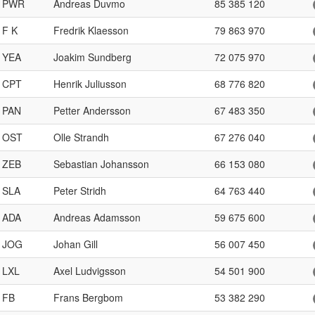
PWR
Andreas Duvmo
85 385 120
F K
Fredrik Klaesson
79 863 970
YEA
Joakim Sundberg
72 075 970
CPT
Henrik Juliusson
68 776 820
PAN
Petter Andersson
67 483 350
OST
Olle Strandh
67 276 040
ZEB
Sebastian Johansson
66 153 080
SLA
Peter Stridh
64 763 440
ADA
Andreas Adamsson
59 675 600
JOG
Johan Gill
56 007 450
LXL
Axel Ludvigsson
54 501 900
FB
Frans Bergbom
53 382 290