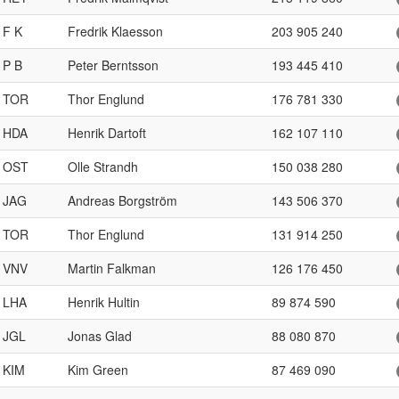
F K
Fredrik Klaesson
203 905 240
P B
Peter Berntsson
193 445 410
TOR
Thor Englund
176 781 330
HDA
Henrik Dartoft
162 107 110
OST
Olle Strandh
150 038 280
JAG
Andreas Borgström
143 506 370
TOR
Thor Englund
131 914 250
VNV
Martin Falkman
126 176 450
LHA
Henrik Hultin
89 874 590
JGL
Jonas Glad
88 080 870
KIM
Kim Green
87 469 090