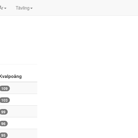
År
Tävling
Kvalpoäng
109
103
99
96
95