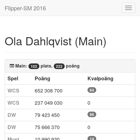
Flipper-SM 2016
Toggl
navig
Ola Dahlqvist (Main)
Main:
plats,
poäng
102
222
Spel
Poäng
Kvalpoäng
WCS
652 308 700
64
WCS
237 049 030
0
DW
79 423 450
66
DW
75 666 370
0
Must
10 990 920
14