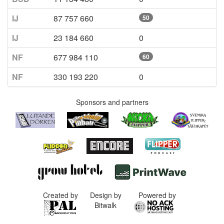
IJ
87 757 660
50
IJ
23 184 660
0
NF
677 984 110
60
NF
330 193 220
0
Sponsors and partners
Created by
Design by
Powered by
Bitwalk