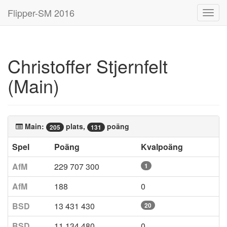
Flipper-SM 2016
Toggl
navig
Christoffer Stjernfelt
(Main)
Main:
plats,
poäng
205
131
Spel
Poäng
Kvalpoäng
AfM
229 707 300
1
AfM
188
0
BSD
13 431 430
20
BSD
11 134 480
0