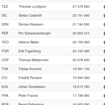
TEZ
Therese Lundgren
27 578 580
SIC
Stefan Cederlöf
23 791 490
DEN
Denise Klaesson
21 744 590
PER
Per Schwarzenberger
20 803 310
YOO
Helena Walter
20 155 060
FGR
Erik Fagerberg
20 133 380
COP
Thomas Mästerman
20 078 450
TOK
Tobias Kummel
19 591 130
ICU
Fredrik Persson
19 590 080
KJG
Johan Gustafsson
18 615 780
FRA
Peter Franck
17 798 990
BOB
Bengt Pettersson
16 925 090