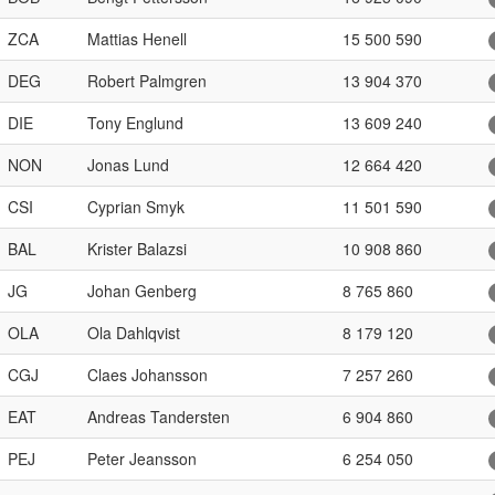
ZCA
Mattias Henell
15 500 590
DEG
Robert Palmgren
13 904 370
DIE
Tony Englund
13 609 240
NON
Jonas Lund
12 664 420
CSI
Cyprian Smyk
11 501 590
BAL
Krister Balazsi
10 908 860
JG
Johan Genberg
8 765 860
OLA
Ola Dahlqvist
8 179 120
CGJ
Claes Johansson
7 257 260
EAT
Andreas Tandersten
6 904 860
PEJ
Peter Jeansson
6 254 050