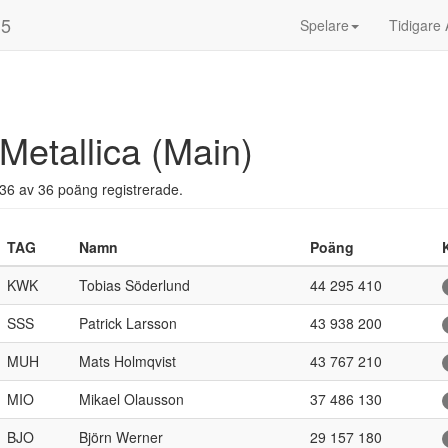
15
Spelare
Tidigare 
Metallica (Main)
36 av 36 poäng registrerade.
TAG
Namn
Poäng
KWK
Tobias Söderlund
44 295 410
SSS
Patrick Larsson
43 938 200
MUH
Mats Holmqvist
43 767 210
MIO
Mikael Olausson
37 486 130
BJO
Björn Werner
29 157 180