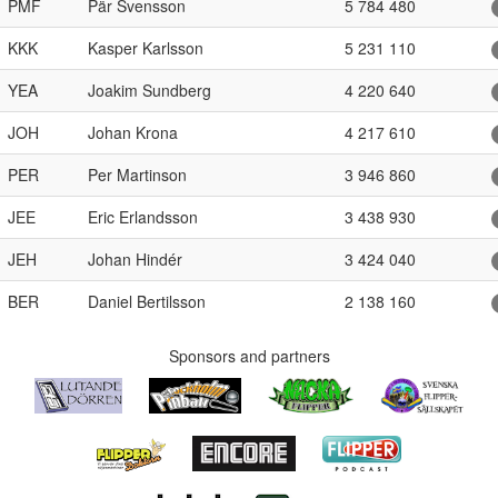
PMF
Pär Svensson
5 784 480
KKK
Kasper Karlsson
5 231 110
YEA
Joakim Sundberg
4 220 640
JOH
Johan Krona
4 217 610
PER
Per Martinson
3 946 860
JEE
Eric Erlandsson
3 438 930
JEH
Johan Hindér
3 424 040
BER
Daniel Bertilsson
2 138 160
Sponsors and partners