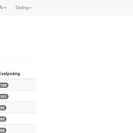
År
Tävling
Kvalpoäng
109
101
95
90
88