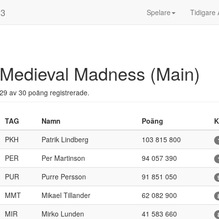
13
Spelare
Tidigare 
Medieval Madness (Main)
29 av 30 poäng registrerade.
TAG
Namn
Poäng
K
PKH
Patrik Lindberg
103 815 800
PER
Per Martinson
94 057 390
PUR
Purre Persson
91 851 050
MMT
Mikael Tillander
62 082 900
MIR
Mirko Lunden
41 583 660