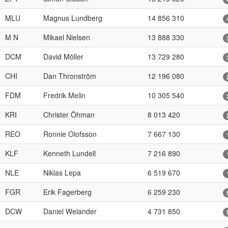
MLU
Magnus Lundberg
14 856 310
M N
Mikael Nielsen
13 888 330
DCM
David Möller
13 729 280
CHI
Dan Thronström
12 196 080
FDM
Fredrik Melin
10 305 540
KRI
Christer Öhman
8 013 420
REO
Ronnie Olofsson
7 667 130
KLF
Kenneth Lundell
7 216 890
NLE
Niklas Lepa
6 519 670
FGR
Erik Fagerberg
6 259 230
DCW
Daniel Welander
4 731 850