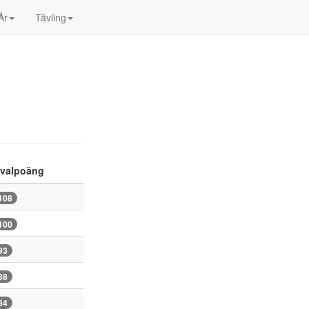
År
Tävling
valpoäng
108
100
93
88
84