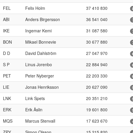
FEL
Felix Holm
37 410 830
ABI
Anders Birgersson
36 541 040
IKE
Ingemar Kemi
31 087 580
BON
Mikael Bonnevie
30 677 880
D D
David Dahlström
27 047 970
S P
Linus Jorenbo
22 884 940
PET
Peter Nyberger
22 203 330
LIE
Jonas Henriksson
20 627 090
LNK
Link Spets
20 351 210
ERK
Erik Åslin
19 601 800
MQS
Marcus Stenvall
17 623 670
ZPY
Simon Olsson
15 215 820