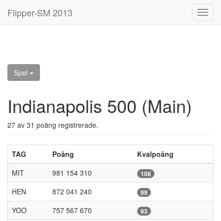
Flipper-SM 2013
Toggl
navig
Spel
Indianapolis 500 (Main)
27 av 31 poäng registrerade.
TAG
Poäng
Kvalpoäng
MIT
981 154 310
108
HEN
872 041 240
99
YOO
757 567 670
93