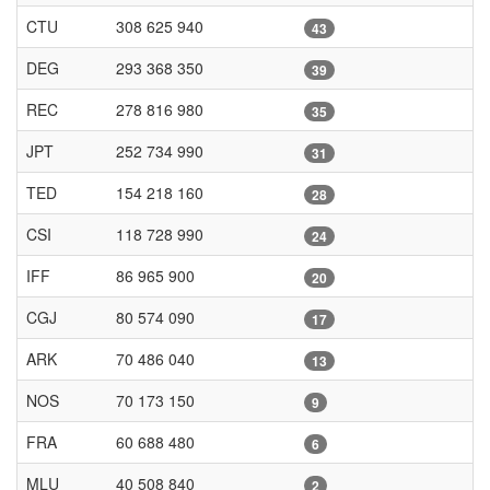
CTU
308 625 940
43
DEG
293 368 350
39
REC
278 816 980
35
JPT
252 734 990
31
TED
154 218 160
28
CSI
118 728 990
24
IFF
86 965 900
20
CGJ
80 574 090
17
ARK
70 486 040
13
NOS
70 173 150
9
FRA
60 688 480
6
MLU
40 508 840
2