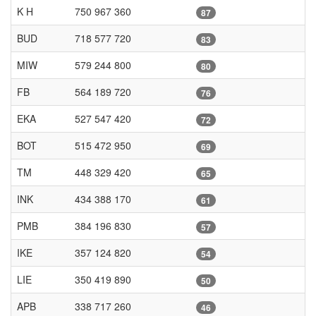
K H
750 967 360
87
BUD
718 577 720
83
MIW
579 244 800
80
FB
564 189 720
76
EKA
527 547 420
72
BOT
515 472 950
69
TM
448 329 420
65
INK
434 388 170
61
PMB
384 196 830
57
IKE
357 124 820
54
LIE
350 419 890
50
APB
338 717 260
46